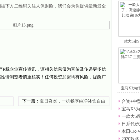
扫描下方二维码关注人保财险，我们会为你提供最新最全
一款大5座
所转载企业宣传资讯，该相关信息仅为宣传及传递更多信
实性请浏览者慎重核实！任何投资加盟均有风险，提醒广
宝马X3为
下一篇：
夏日炎炎，一机畅享纯净冰饮自由
合资+中型
宝马X3
——碧云泉小积木G5
一款大5
日系代步
本田CR
2020款