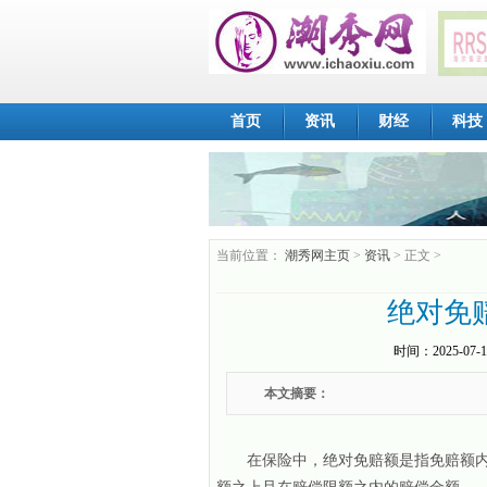
首页
资讯
财经
科技
当前位置：
潮秀网主页
>
资讯
> 正文 >
绝对免
时间：
2025-07-1
本文摘要：
在保险中，绝对免赔额是指免赔额