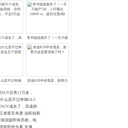
SUV成名了，高
李书福造跑车了！一天只能
速静
产3台
什么卖不过奔驰
前途K50半价甩卖，新势力
GLC
这是
SUV仅售11万多，
为什么卖不过奔驰GLC
座SUV成名了，高速静
王者新车来袭 油耗创新
-V插混版即将亮相，电
路虎揽胜抢先看 专属