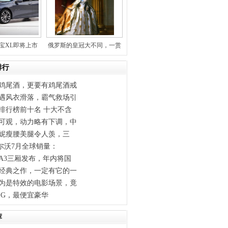
锐宝XL即将上市
俄罗斯的皇冠大不同，一赏
俄式珠
排行
鸡尾酒，更要有鸡尾酒戒
遇风衣滑落，霸气救场引
排行榜前十名 十大不含
可观，动力略有下调，中
闫妮瘦腰美腿令人羡，三
沃尔沃7月全球销量：
A3三厢发布，年内将国
经典之作，一定有它的一
为是特效的电影场景，竟
7DSG，最便宜豪华
荐