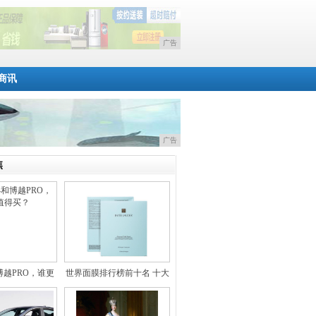
广告
商讯
广告
焦
博越PRO，谁更
世界面膜排行榜前十名 十大
值
不含