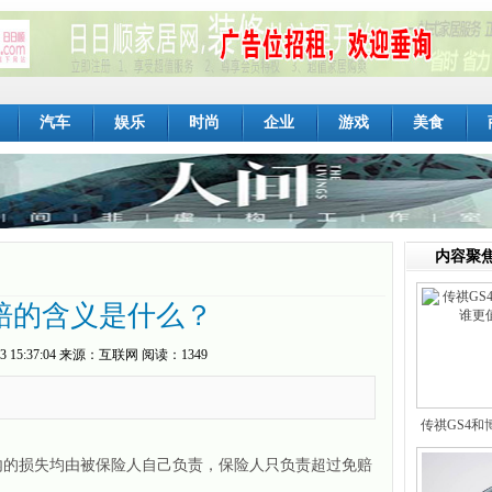
汽车
娱乐
时尚
企业
游戏
美食
内容聚
赔的含义是什么？
3 15:37:04
来源：
互联网
阅读：1349
传祺GS4和
内的损失均由被保险人自己负责，保险人只负责超过免赔