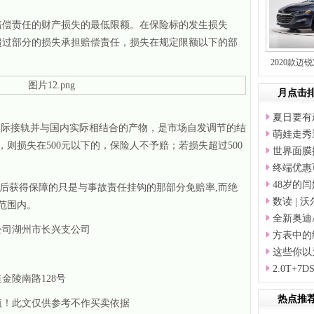
赔偿责任的财产损失的最低限额。在保险标的发生损失
超过部分的损失承担赔偿责任，损失在规定限额以下的部
2020款迈
月点击
夏日要有
国际接轨并与国内实际相结合的产物，是市场自发调节的结
萌娃走秀
，则损失在500元以下的，保险人不予赔；若损失超过500
世界面膜
终端优惠
48岁的
险后获得保障的只是与事故责任挂钩的那部分免赔率,而绝
数读 | 
范围内。
全新奥迪
公司湖州市长兴支公司
方表中的
这些你以
2.0T+
金陵南路128号
热点推
慎！此文仅供参考不作买卖依据