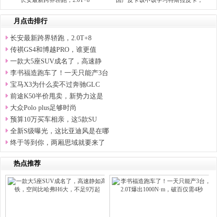
长安最新跨界轿跑，2.0T+8
国产皮卡该不该学习特斯拉皮卡，
月点击排行
长安最新跨界轿跑，2.0T+8
传祺GS4和博越PRO，谁更值
一款大5座SUV成名了，高速静
李书福造跑车了！一天只能产3台
宝马X3为什么卖不过奔驰GLC
前途K50半价甩卖，新势力这是
大众Polo plus足够时尚
预算10万买车相亲，这5款SU
全新S级曝光，这比亚迪风是在哪
终于等到你，两厢思域就要来了
热点推荐