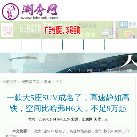
广告
首页
资讯
财经
科技
汽车
娱乐
时尚
企业
游戏
美食
商讯
当前位置：
潮秀网主页
>
资讯
> 正文 >
一款大5座SUV成名了，高速静如高
铁，空间比哈弗H6大，不足9万起
时间：
2020-02-14 09:02:24
来源：
互联网
阅读：26
本文摘要：
一款大5座SUV成名了，高速静如高铁，空间比哈弗H6大，不
足9万起