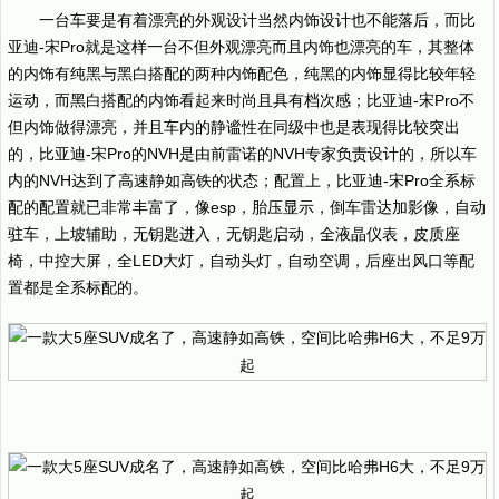
一台车要是有着漂亮的外观设计当然内饰设计也不能落后，而比
亚迪-宋Pro就是这样一台不但外观漂亮而且内饰也漂亮的车，其整体
的内饰有纯黑与黑白搭配的两种内饰配色，纯黑的内饰显得比较年轻
运动，而黑白搭配的内饰看起来时尚且具有档次感；比亚迪-宋Pro不
但内饰做得漂亮，并且车内的静谧性在同级中也是表现得比较突出
的，比亚迪-宋Pro的NVH是由前雷诺的NVH专家负责设计的，所以车
内的NVH达到了高速静如高铁的状态；配置上，比亚迪-宋Pro全系标
配的配置就已非常丰富了，像esp，胎压显示，倒车雷达加影像，自动
驻车，上坡辅助，无钥匙进入，无钥匙启动，全液晶仪表，皮质座
椅，中控大屏，全LED大灯，自动头灯，自动空调，后座出风口等配
置都是全系标配的。