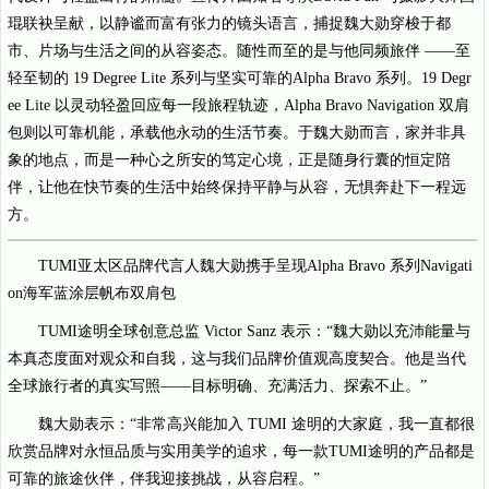
琨联袂呈献，以静谧而富有张力的镜头语言，捕捉魏大勋穿梭于都
市、片场与生活之间的从容姿态。随性而至的是与他同频旅伴 ——至
轻至韧的 19 Degree Lite 系列与坚实可靠的Alpha Bravo 系列。19 Degr
ee Lite 以灵动轻盈回应每一段旅程轨迹，Alpha Bravo Navigation 双肩
包则以可靠机能，承载他永动的生活节奏。于魏大勋而言，家并非具
象的地点，而是一种心之所安的笃定心境，正是随身行囊的恒定陪
伴，让他在快节奏的生活中始终保持平静与从容，无惧奔赴下一程远
方。
TUMI亚太区品牌代言人魏大勋携手呈现Alpha Bravo 系列Navigati
on海军蓝涂层帆布双肩包
TUMI途明全球创意总监 Victor Sanz 表示：“魏大勋以充沛能量与
本真态度面对观众和自我，这与我们品牌价值观高度契合。他是当代
全球旅行者的真实写照——目标明确、充满活力、探索不止。”
魏大勋表示：“非常高兴能加入 TUMI 途明的大家庭，我一直都很
欣赏品牌对永恒品质与实用美学的追求，每一款TUMI途明的产品都是
可靠的旅途伙伴，伴我迎接挑战，从容启程。”