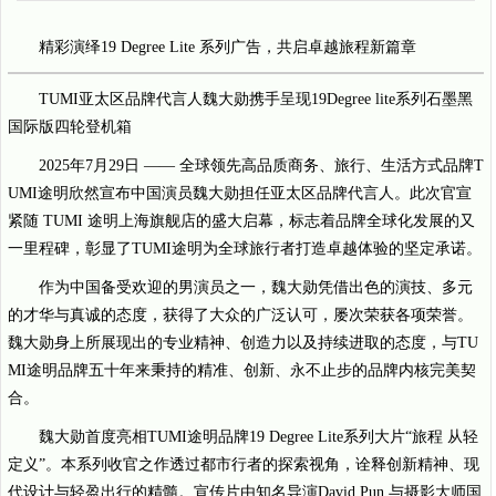
精彩演绎19 Degree Lite 系列广告，共启卓越旅程新篇章
TUMI亚太区品牌代言人魏大勋携手呈现19Degree lite系列石墨黑
国际版四轮登机箱
2025年7月29日 —— 全球领先高品质商务、旅行、生活方式品牌T
UMI途明欣然宣布中国演员魏大勋担任亚太区品牌代言人。此次官宣
紧随 TUMI 途明上海旗舰店的盛大启幕，标志着品牌全球化发展的又
一里程碑，彰显了TUMI途明为全球旅行者打造卓越体验的坚定承诺。
作为中国备受欢迎的男演员之一，魏大勋凭借出色的演技、多元
的才华与真诚的态度，获得了大众的广泛认可，屡次荣获各项荣誉。
魏大勋身上所展现出的专业精神、创造力以及持续进取的态度，与TU
MI途明品牌五十年来秉持的精准、创新、永不止步的品牌内核完美契
合。
魏大勋首度亮相TUMI途明品牌19 Degree Lite系列大片“旅程 从轻
定义”。本系列收官之作透过都市行者的探索视角，诠释创新精神、现
代设计与轻盈出行的精髓。宣传片由知名导演David Pun 与摄影大师国