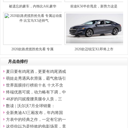
被遗忘的豪车，内饰比A6L豪华
前途K50半价甩卖，新势力这是
2020款路虎揽胜抢先看 专属
2020款迈锐宝XL即将上市
月点击排行
夏日要有鸡尾酒，更要有鸡尾酒戒
萌娃走秀遇风衣滑落，霸气救场引
世界面膜排行榜前十名 十大不含
终端优惠可观，动力略有下调，中
48岁的闫妮瘦腰美腿令人羡，三
数读 | 沃尔沃7月全球销量：
全新奥迪A3三厢发布，年内将国
方表中的经典之作，一定有它的一
这些你以为是特效的电影场景，竟