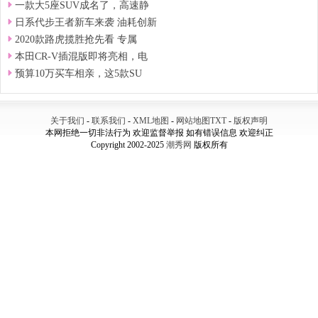
一款大5座SUV成名了，高速静
日系代步王者新车来袭 油耗创新
2020款路虎揽胜抢先看 专属
本田CR-V插混版即将亮相，电
预算10万买车相亲，这5款SU
关于我们
-
联系我们
-
XML地图
-
网站地图
TXT
-
版权声明
本网拒绝一切非法行为 欢迎监督举报 如有错误信息 欢迎纠正
Copyright 2002-2025
潮秀网
版权所有