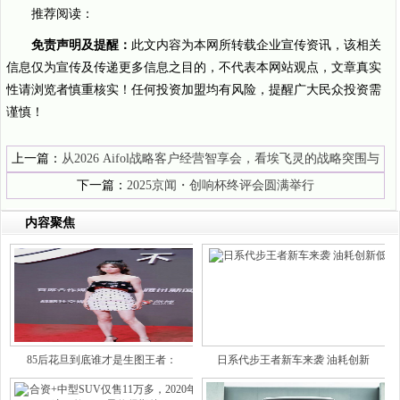
推荐阅读：
免责声明及提醒：
此文内容为本网所转载企业宣传资讯，该相关
信息仅为宣传及传递更多信息之目的，不代表本网站观点，文章真实
性请浏览者慎重核实！任何投资加盟均有风险，提醒广大民众投资需
谨慎！
上一篇：
从2026 Aifol战略客户经营智享会，看埃飞灵的战略突围与
代际传承
下一篇：
2025京闻・创响杯终评会圆满举行
内容聚焦
85后花旦到底谁才是生图王者：
日系代步王者新车来袭 油耗创新