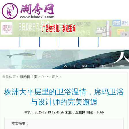
广告
首页
资讯
财经
科技
汽车
娱乐
时尚
企业
游戏
美食
商讯
当前位置：
潮秀网主页
>
企业
> 正文 >
株洲大平层里的卫浴温情，席玛卫浴
与设计师的完美邂逅
时间：
2025-12-19 12:41:26
来源：
互联网
阅读：1666
本文摘要：