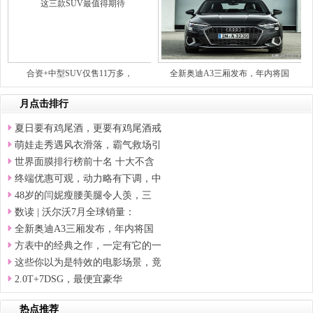
合资+中型SUV仅售11万多，
全新奥迪A3三厢发布，年内将国
月点击排行
夏日要有鸡尾酒，更要有鸡尾酒戒
萌娃走秀遇风衣滑落，霸气救场引
世界面膜排行榜前十名 十大不含
终端优惠可观，动力略有下调，中
48岁的闫妮瘦腰美腿令人羡，三
数读 | 沃尔沃7月全球销量：
全新奥迪A3三厢发布，年内将国
方表中的经典之作，一定有它的一
这些你以为是特效的电影场景，竟
2.0T+7DSG，最便宜豪华
热点推荐