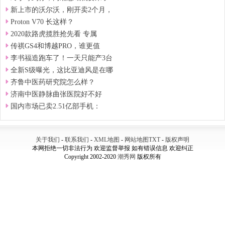
新上市的沃尔沃，刚开卖2个月，
Proton V70 长这样？
2020款路虎揽胜抢先看 专属
传祺GS4和博越PRO，谁更值
李书福造跑车了！一天只能产3台
全新S级曝光，这比亚迪风是在哪
齐鲁中医药研究院怎么样？
济南中医静脉曲张医院好不好
国内市场已卖2.51亿部手机：
关于我们
-
联系我们
-
XML地图
-
网站地图
TXT
-
版权声明
本网拒绝一切非法行为 欢迎监督举报 如有错误信息 欢迎纠正
Copyright 2002-2020
潮秀网
版权所有