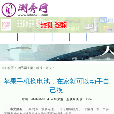
广告
首页
资讯
财经
科技
汽车
娱乐
时尚
企业
游戏
美食
商讯
当前位置：
潮秀网主页
>
科技
> 正文 >
苹果手机换电池，在家就可以动手自
己换
时间：
2020-08-10 04:04:39
来源：
互联网
阅读：1334
本文摘要：
工具/材料一块新电池，一个专用螺丝刀，一个撬片，和一个屏
幕吸盘操作方法准备好换电池做需要的材料，备用。