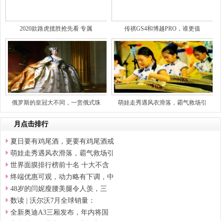
2020款路虎揽胜抢先看 专属
传祺GS4和博越PRO，谁更值
俄罗斯的皇冠大不同，一赏俄式珠
萌娃走秀遇风衣滑落，霸气救场引
月点击排行
夏日要有鸡尾酒，更要有鸡尾酒戒
萌娃走秀遇风衣滑落，霸气救场引
世界面膜排行榜前十名 十大不含
终端优惠可观，动力略有下调，中
48岁的闫妮瘦腰美腿令人羡，三
数读 | 沃尔沃7月全球销量：
全新奥迪A3三厢发布，年内将国