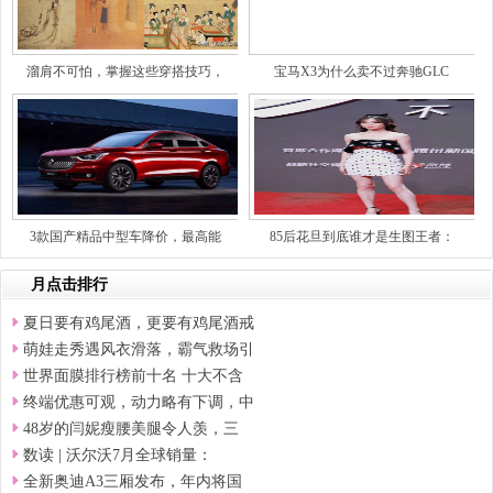
溜肩不可怕，掌握这些穿搭技巧，
宝马X3为什么卖不过奔驰GLC
3款国产精品中型车降价，最高能
85后花旦到底谁才是生图王者：
月点击排行
夏日要有鸡尾酒，更要有鸡尾酒戒
萌娃走秀遇风衣滑落，霸气救场引
世界面膜排行榜前十名 十大不含
终端优惠可观，动力略有下调，中
48岁的闫妮瘦腰美腿令人羡，三
数读 | 沃尔沃7月全球销量：
全新奥迪A3三厢发布，年内将国