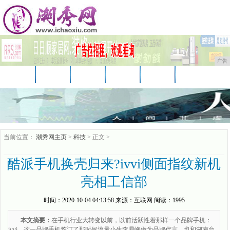
广告
首页
资讯
财经
科技
汽车
娱乐
时尚
企业
游戏
美食
商讯
当前位置：
潮秀网主页
>
科技
> 正文 >
酷派手机换壳归来?ivvi侧面指纹新机
亮相工信部
时间：
2020-10-04 04:13:58
来源：
互联网
阅读：1995
本文摘要：
在手机行业大转变以前，以前活跃性着那样一个品牌手机：
ivvi，这一品牌手机签订了那时候流量小生李易峰做为品牌代言，也和湖南台