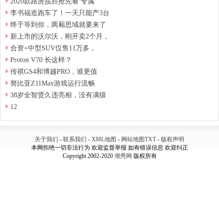
2020款路虎揽胜抢先看 专属
李书福造跑车了！一天只能产3台
终于等到你，两厢思域就要来了
新上市的沃尔沃，刚开卖2个月，
合资+中型SUV仅售11万多，
Proton V70 长这样？
传祺GS4和博越PRO，谁更值
努比亚Z11Max游戏运行流畅
38岁全智贤久违亮相，没有满级
12
关于我们
-
联系我们
-
XML地图
-
网站地图
TXT
-
版权声明
本网拒绝一切非法行为 欢迎监督举报 如有错误信息 欢迎纠正
Copyright 2002-2020
潮秀网
版权所有