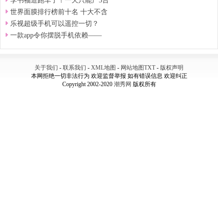
李书福造跑车了！一天只能产3台
世界面膜排行榜前十名 十大不含
乐视超级手机可以遥控一切？
一款app令你摆脱手机依赖——
关于我们
-
联系我们
-
XML地图
-
网站地图
TXT
-
版权声明
本网拒绝一切非法行为 欢迎监督举报 如有错误信息 欢迎纠正
Copyright 2002-2020
潮秀网
版权所有