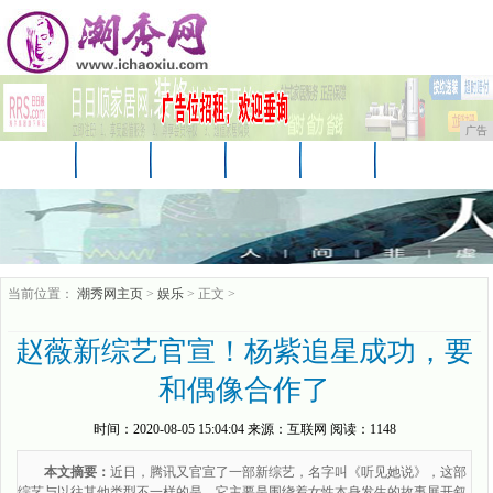
广告
首页
资讯
财经
科技
汽车
娱乐
时尚
企业
游戏
美食
商讯
当前位置：
潮秀网主页
>
娱乐
> 正文 >
赵薇新综艺官宣！杨紫追星成功，要
和偶像合作了
时间：
2020-08-05 15:04:04
来源：
互联网
阅读：1148
本文摘要：
近日，腾讯又官宣了一部新综艺，名字叫《听见她说》，这部
综艺与以往其他类型不一样的是，它主要是围绕着女性本身发生的故事展开叙