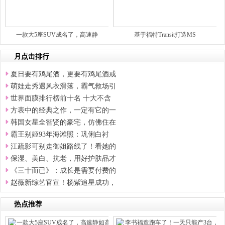
一款大5座SUV成名了，高速静
基于福特Transit打造MS
月点击排行
夏日要有鸡尾酒，更要有鸡尾酒戒
萌娃走秀遇风衣滑落，霸气救场引
世界面膜排行榜前十名 十大不含
方表中的经典之作，一定有它的一
韩国女星全智贤的豪宅，仿佛住在
霸王别姬93年海滩照：巩俐白衬
江疏影可别走御姐路线了！看她的
保湿、美白、抗老，用好护肤品才
《三十而已》：成长是需要付费的
赵薇新综艺官宣！杨紫追星成功，
热点推荐