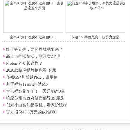
宝马X3为什么卖不过奔驰GLC
前途K50半价甩卖，新势力这是
终于等到你，两厢思域就要来了
新上市的沃尔沃，刚开卖2个月，
Proton V70 长这样？
2020款路虎揽胜抢先看 专属
传祺GS4和博越PRO，谁更值
基于福特Transit打造MS
李书福造跑车了！一天只能产3台
响应苏州市政府健康倡导,好屋足
创米小白智能摄像机，看家护院样
官方报价45.8万元的依维柯C