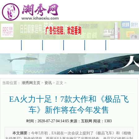
广告
首页
资讯
财经
科技
汽车
娱乐
时尚
企业
游戏
美食
商讯
当前位置：
潮秀网主页
>
资讯
> 正文 >
EA火力十足！7款大作和《极品飞
车》新作将在今年发售
时间：
2020-07-27 04:14:05
来源：
互联网
阅读：1383
本文摘要：
​今年5月初，EA就在一次会议上提到了《极品飞车》和《植物
大战僵尸》新作的消息。而最近EA再次确定了这两款续作，并且它们依然计划