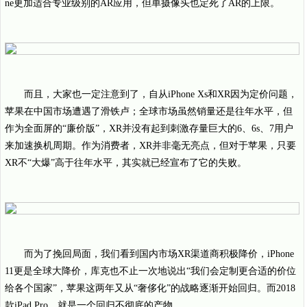
ne更加适合专业级别的AR应用，但单摄像头也定死了AR的上限。
而且，大家也一定注意到了，自从iPhone Xs和XR因为定价问题，
苹果在中国市场遭遇了滑铁卢；全球市场虽然销量还是往年水平，但
作为全面屏的“廉价版”，XR并没有起到刺激存量巨大的6、6s、7用户
来加速换机周期。作为消费者，XR并非毫无亮点，但对于苹果，只要
XR不“大爆”高于往年水平，其实就已经宣布了它的失败。
而为了挽回局面，我们看到国内市场XR渠道商积极降价，iPhone
11更是全球大降价，库克也不止一次地说出“我们会定制更合适的价位
给各个国家”，苹果这两年又从“奢侈化”的战略逐渐开始回归。而2018
款iPad Pro，就是一个回归不彻底的产物。