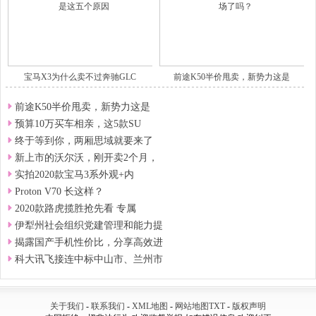
宝马X3为什么卖不过奔驰GLC
前途K50半价甩卖，新势力这是
前途K50半价甩卖，新势力这是
预算10万买车相亲，这5款SU
终于等到你，两厢思域就要来了
新上市的沃尔沃，刚开卖2个月，
实拍2020款宝马3系外观+内
Proton V70 长这样？
2020款路虎揽胜抢先看 专属
伊犁州社会组织党建管理和能力提
揭露国产手机性价比，分享高效进
科大讯飞接连中标中山市、兰州市
关于我们
-
联系我们
-
XML地图
-
网站地图
TXT
-
版权声明