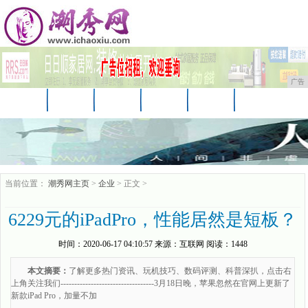
广告
首页
资讯
财经
科技
汽车
娱乐
时尚
企业
游戏
美食
商讯
当前位置：
潮秀网主页
>
企业
> 正文 >
6229元的iPadPro，性能居然是短板？
时间：
2020-06-17 04:10:57
来源：
互联网
阅读：1448
本文摘要：
了解更多热门资讯、玩机技巧、数码评测、科普深扒，点击右
上角关注我们----------------------------------3月18日晚，苹果忽然在官网上更新了
新款iPad Pro，加量不加