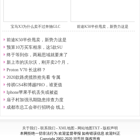
宝马X3为什么卖不过奔驰GLC
前途K50半价甩卖，新势力这是
前途K50半价甩卖，新势力这是
预算10万买车相亲，这5款SU
终于等到你，两厢思域就要来了
新上市的沃尔沃，刚开卖2个月，
Proton V70 长这样？
2020款路虎揽胜抢先看 专属
传祺GS4和博越PRO，谁更值
Iphone苹果手机丢失或被盗
庙子村加强汛期隐患排查力度
​成都市总工会举行招聘会 线上
关于我们
-
联系我们
-
XML地图
-
网站地图
TXT
-
版权声明
本网拒绝一切非法行为 欢迎监督举报 如有错误信息 欢迎纠正
Copyright 2002-2020
潮秀网
版权所有