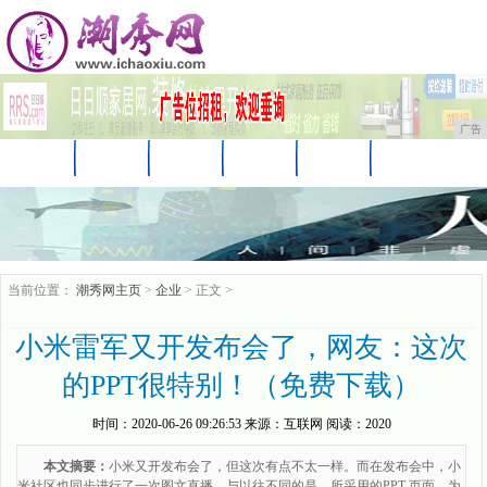
广告
首页
资讯
财经
科技
汽车
娱乐
时尚
企业
游戏
美食
商讯
当前位置：
潮秀网主页
>
企业
> 正文 >
小米雷军又开发布会了，网友：这次
的PPT很特别！（免费下载）
时间：
2020-06-26 09:26:53
来源：
互联网
阅读：2020
本文摘要：
​小米又开发布会了，但这次有点不太一样。而在发布会中，小
米社区也同步进行了一次图文直播，与以往不同的是，所采用的PPT 页面，为